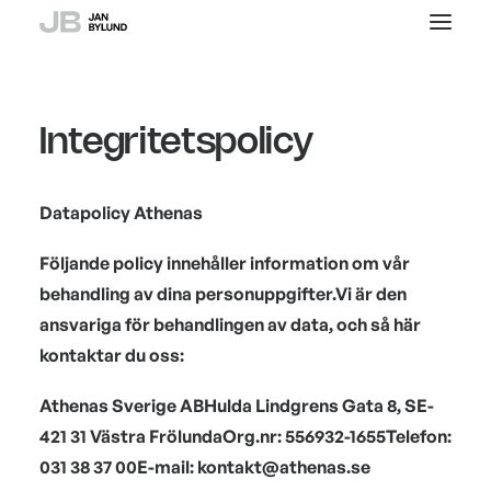
Om
Integritetspolicy
Föreläsare / Komiker /
Moderator
Datapolicy Athenas
Referenser
Följande policy innehåller information om vår
behandling av dina personuppgifter.
Vi är den
Press
ansvariga för behandlingen av data, och så här
kontaktar du oss:
Kontakt
Athenas Sverige AB
Hulda Lindgrens Gata 8, SE-
421 31 Västra Frölunda
Org.nr: 556932-1655
Telefon:
031 38 37 00
E-mail: kontakt@athenas.se