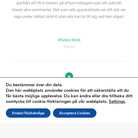
perfekt att få in honom på eftermiddagen som ett avbrott
bland våra seminarier. Det som alla uppskattade var att det var
inga under bältet skämt utan alla kan ta till sig vad han säger!
Wiveka René
Visma
Du bestämmer över din data
Den här webbplats använder cookies för att säkerställa att du
Tack för föreläsningen 12 april, den var mycket uppskattad. Av
får bästa möjliga upplevelse. Du kan ändra eller dra tillbaka ditt
samtycke till cookie-förklaringen på vår webbplats.
Settings
.
vår utvärdering framgick att 93% av besökarna tyckte
föreläsningen var Mycket Bra (resterande tyckte den var bra).
Endast Nödvändiga
Acceptera Cookies
Kul, helt klart ett av de högsta betyg som en föreläsare fått här!