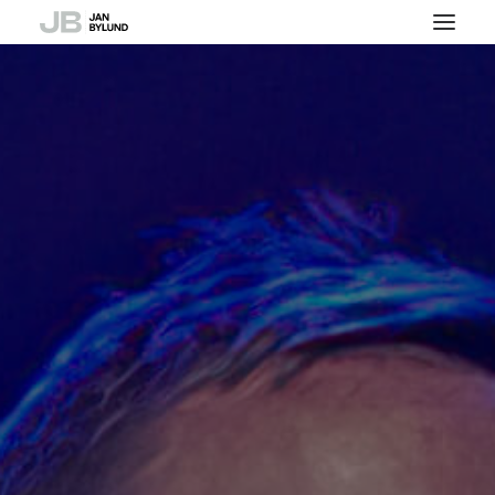
Om
Föreläsare / Komiker /
Moderator
Referenser
Press
Kontakt