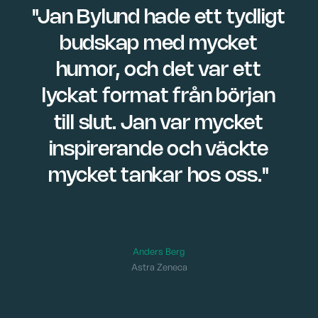
"Jan
Bylund
hade
ett
tydligt
budskap
med
mycket
humor,
och
det
var
ett
lyckat
format
från
början
till
slut.
Jan
var
mycket
inspirerande
och
väckte
mycket
tankar
hos
oss."
Anders Berg
Astra Zeneca