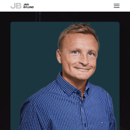
Om
Föreläsare / Komiker /
Moderator
Referenser
Press
Kontakt